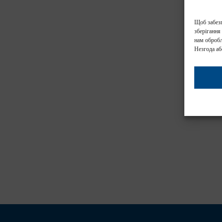
Щоб забезп
зберігання
нам обробл
Незгода аб