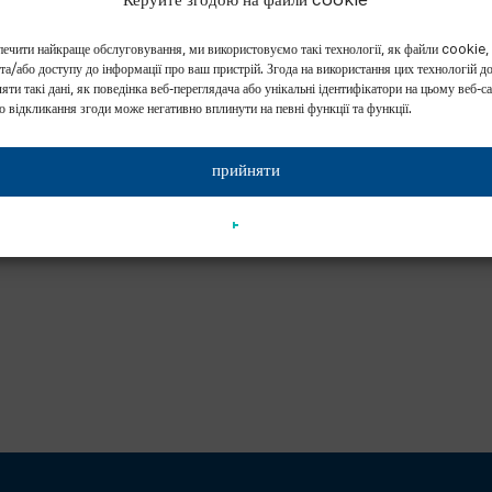
Керуйте згодою на файли cookie
ечити найкраще обслуговування, ми використовуємо такі технології, як файли cookie,
 та/або доступу до інформації про ваш пристрій. Згода на використання цих технологій д
яти такі дані, як поведінка веб-переглядача або унікальні ідентифікатори на цьому веб-са
о відкликання згоди може негативно вплинути на певні функції та функції.
прийняти