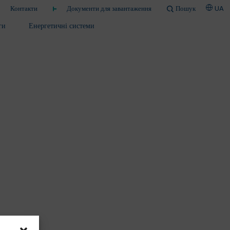
Контакти
Документи для завантаження
Пошук
UA
ги
Енергетичні системи