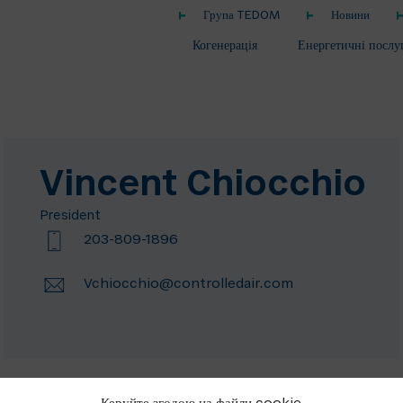
Група TEDOM
Новини
Когенерація
Енергетичні послу
Vincent Chiocchio
President
203-809-1896
Vchiocchio@controlledair.com