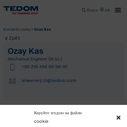
Пошук
UA
Kontaktní osoby
>
Ozay Kas
Zpět
Ozay Kas
Mechanical Engineer (M.Sc.)
+90 216 456 60 96-97
arkeenerji.tr@tedom.com
Керуйте згодою на файли
cookie