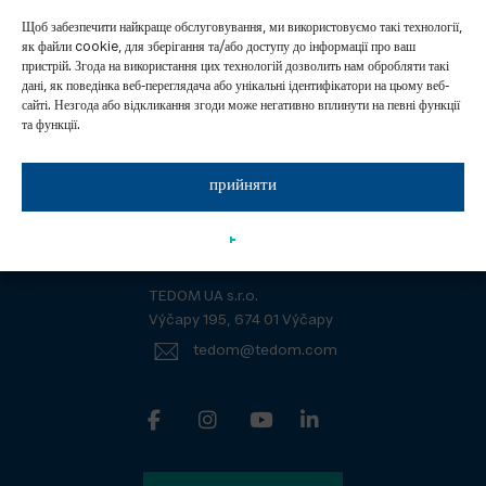
Щоб забезпечити найкраще обслуговування, ми використовуємо такі технології,
як файли cookie, для зберігання та/або доступу до інформації про ваш
пристрій. Згода на використання цих технологій дозволить нам обробляти такі
дані, як поведінка веб-переглядача або унікальні ідентифікатори на цьому веб-
сайті. Незгода або відкликання згоди може негативно вплинути на певні функції
Контакти
Група TEDOM
та функції.
Документи для завантаження
Новини
прийняти
TEDOM a. s.
Výčapy 195, 674 01 Výčapy
TEDOM UA s.r.o.
Výčapy 195, 674 01 Výčapy
tedom@tedom.com