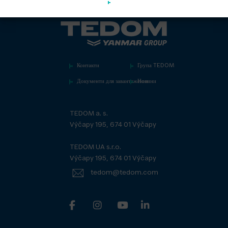
Контакти
Група TEDOM
Документи для завантаження
Новини
TEDOM a. s.
Výčapy 195, 674 01 Výčapy
TEDOM UA s.r.o.
Výčapy 195, 674 01 Výčapy
tedom@tedom.com