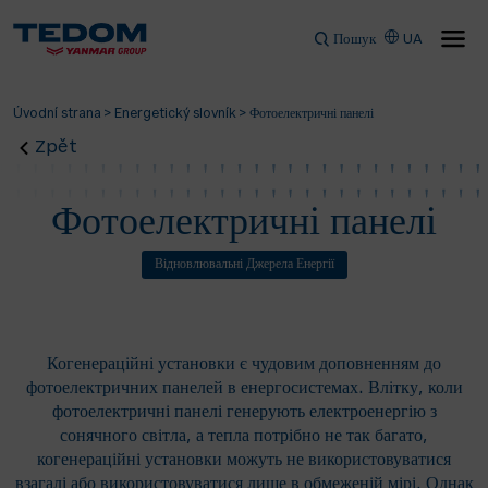
Пошук
UA
Úvodní strana
>
Energetický slovník
>
Фотоелектричні панелі
Zpět
Фотоелектричні панелі
Відновлювальні Джерела Енергії
Когенераційні установки є чудовим доповненням до
фотоелектричних панелей в енергосистемах. Влітку, коли
фотоелектричні панелі генерують електроенергію з
сонячного світла, а тепла потрібно не так багато,
когенераційні установки можуть не використовуватися
взагалі або використовуватися лише в обмеженій мірі. Однак