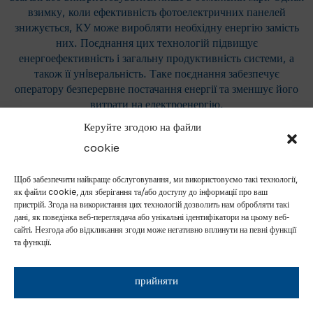
взимку, коли ефективність фотоелектричних панелей
знижується, КУ може виробляти необхідну енергію замість
них. Поєднання цих технологій підвищує
енергоефективність і загальну продуктивність системи, а
також її унiверальність. Таке поєднання забезпечує
оператору безперервне постачання енергії та зменшує його
витрати на електроенергію.
Керуйте згодою на файли
cookie
Ми будемо раді запропонувати рішення, будь
Щоб забезпечити найкраще обслуговування, ми використовуємо такі технології,
ласка, зв'яжіться з нами.
як файли cookie, для зберігання та/або доступу до інформації про ваш
пристрій. Згода на використання цих технологій дозволить нам обробляти такі
дані, як поведінка веб-переглядача або унікальні ідентифікатори на цьому веб-
НАДІСЛАТИ ЗАПИТ
сайті. Незгода або відкликання згоди може негативно вплинути на певні функції
та функції.
прийняти