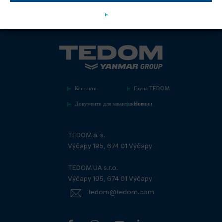
Контакти
Група TEDOM
Документи для завантаження
Новини
TEDOM a. s.
Výčapy 195, 674 01 Výčapy
TEDOM UA s.r.o.
Výčapy 195, 674 01 Výčapy
tedom@tedom.com