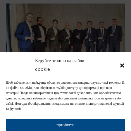
Керуйте згодою на файли
cookie
Щоб забезпечити найкраще обслуговування, ми використовуємо такі технології,
як файли cookie, для зберігання та/або доступу до інформації про ваш
ХІЇ: YANMAR
У ПОЛЬЩІ МИ СТВОРИЛИ НОВУ КОМПА
пристрій. Згода на використання цих технологій дозволить нам обробляти такі
ОМПАНІЇ
ПЛАНУЄМО БУДУВАТИ ТА ЕКСПЛУАТУ
дані, як поведінка веб-переглядача або унікальні ідентифікатори на цьому веб-
ДЖЕРЕЛА З НИЗЬКИМ РІВНЕМ ВИКИДІВ
сайті. Незгода або відкликання згоди може негативно вплинути на певні функції
та функції.
ПОТУЖНІСТЮ 10 МВТЕ
прийняти