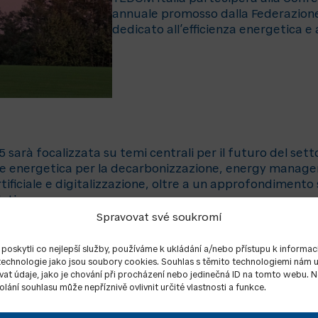
annuale promosso dalla Federazione I
dedicato all’efficienza energetica e 
5 sarà focalizzata su temi centrali per il futuro del sett
one energetica per la decarbonizzazione, energy manag
rtificiale e digitalizzazione, oltre a un approfondimento 
lative.
Spravovat své soukromí
sarà presente portando la propria esperienza e compet
ogenerazione e trigenerazione ad alto rendimento e dei
oskytli co nejlepší služby, používáme k ukládání a/nebo přístupu k informac
 technologie jako jsou soubory cookies. Souhlas s těmito technologiemi nám
tante, soluzioni che permettono alle imprese di ottimizz
at údaje, jako je chování při procházení nebo jedinečná ID na tomto webu. 
i energetici e migliorare la sostenibilità ambientale.
lání souhlasu může nepříznivě ovlivnit určité vlastnosti a funkce.
er confrontarsi con esperti e professionisti del settore