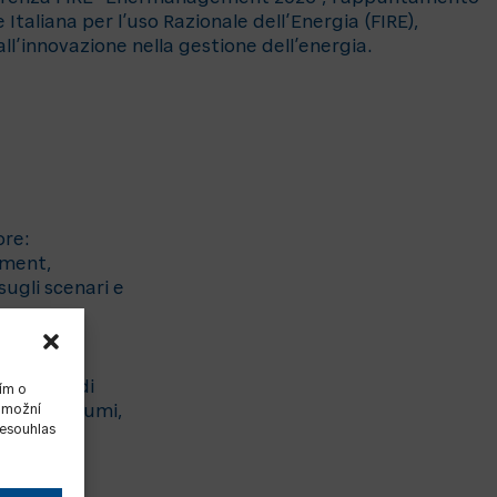
taliana per l’uso Razionale dell’Energia (FIRE),
all’innovazione nella gestione dell’energia.
ore:
ement,
sugli scenari e
enza nel
 sistemi di
ím o
 umožní
are i consumi,
Nesouhlas