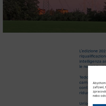
L’edizione 202
riqualificazi
intelligenza a
le novità legis
Tedom Italia 
campo della c
Abychom p
zařízení,
continuità ro
zpracováv
ridurre i cost
nebo odvo
Un’occasione p