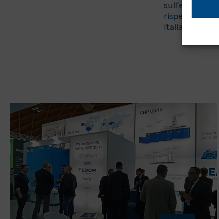
sull’evoluzion
rispettosa del
italia.org/c