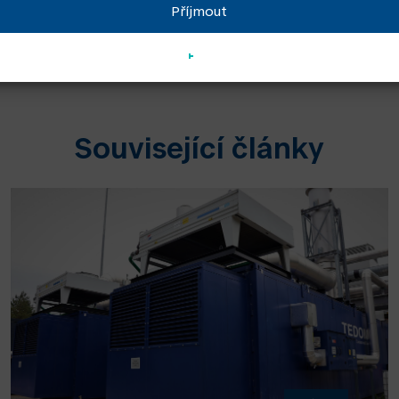
e delle tecnologie per un’energia sempre più efficiente, a
Příjmout
l’ambiente. Scopri di più sull’evento: https://fire-
onferenza-enermanagement/
Související články