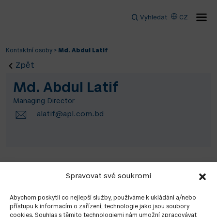
Vyhledat
CZ
Kontaktní osoby
>
Md. Abdul Latif
Zpět
Md. Abdul Latif
Managing Director
alatif@apl.com.bd
Spravovat své soukromí
Abychom poskytli co nejlepší služby, používáme k ukládání a/nebo
přístupu k informacím o zařízení, technologie jako jsou soubory
cookies. Souhlas s těmito technologiemi nám umožní zpracovávat