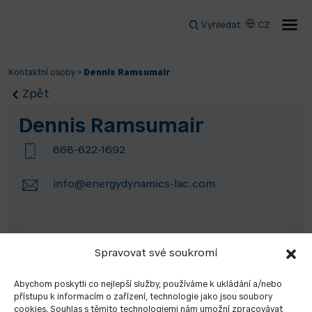
Vyhledat
CZ
Kontaktní osoby
>
Dennis Ramsumair
Zpět
Dennis Ramsumair
868-622-1692
info@energydynamics-lac.com
Spravovat své soukromí
Abychom poskytli co nejlepší služby, používáme k ukládání a/nebo
přístupu k informacím o zařízení, technologie jako jsou soubory
cookies. Souhlas s těmito technologiemi nám umožní zpracovávat