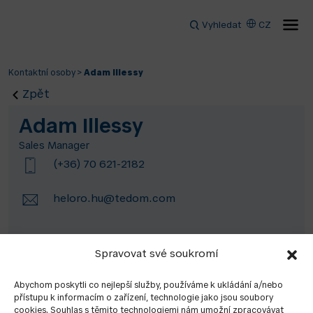
Vyhledat
CZ
Kontaktní osoby
>
Adam Illessy
Zpět
Adam Illessy
Sales Manager
(+36) 70 621-2182
heloro.hu@tedom.com
Spravovat své soukromí
Abychom poskytli co nejlepší služby, používáme k ukládání a/nebo
přístupu k informacím o zařízení, technologie jako jsou soubory
cookies. Souhlas s těmito technologiemi nám umožní zpracovávat