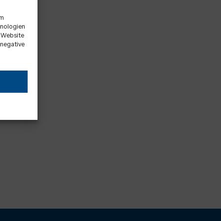
um
hnologien
r Website
 negative