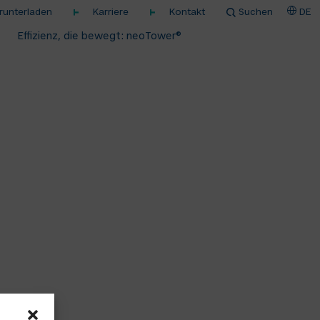
unterladen
Karriere
Kontakt
Suchen
DE
Effizienz, die bewegt: neoTower®