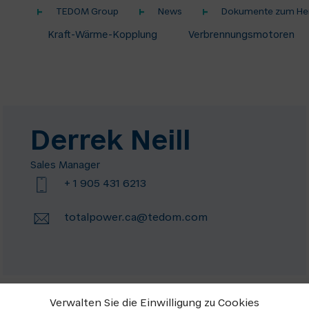
TEDOM Group
News
Dokumente zum Her
Kraft-Wärme-Kopplung
Verbrennungsmotoren
Derrek Neill
Sales Manager
+ 1 905 431 6213
totalpower.ca@tedom.com
Verwalten Sie die Einwilligung zu Cookies