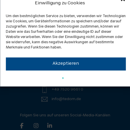
Einwilligung zu Cookies
Um den bestmöglichen Service zu bieten, verwenden wir Technologien
wie Cookies, um Geräteinformationen zu speichern und/oder darauf
Kontakt
Datenschutz
zuzugreifen. Wenn Sie diesen Technologien zustimmen, können wir
Daten wie das Surfverhalten oder eine eindeutige ID auf dieser
ISO-Zertifizierung
News
Website verarbeiten. Wenn Sie der Einwilligung nicht zustimmen oder
Downloads
Karriere
sie widerrufen, kann dies negative Auswirkungen auf bestimmte
Merkmale und Funktionen haben.
Allgemeine Geschäftsbedingungen
Allgemeine Einkaufsbedingunge
Akzeptieren
TEDOM Deutschland GmbH
Augsburger Straße 68
87766 Memmingerberg
+49 7520 9661 0
info@tedom.de
Folgen Sie uns auf unseren Social-Media-Kanälen