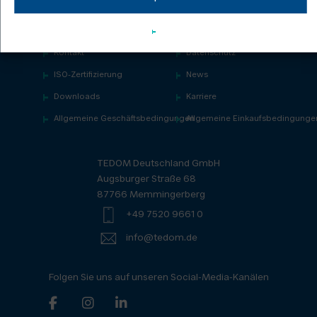
Kontakt
Datenschutz
ISO-Zertifizierung
News
Downloads
Karriere
Allgemeine Geschäftsbedingungen
Allgemeine Einkaufsbedingunge
TEDOM Deutschland GmbH
Augsburger Straße 68
87766 Memmingerberg
+49 7520 9661 0
info@tedom.de
Folgen Sie uns auf unseren Social-Media-Kanälen