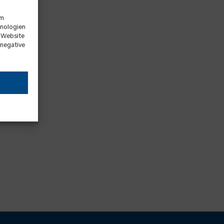
um
hnologien
r Website
 negative