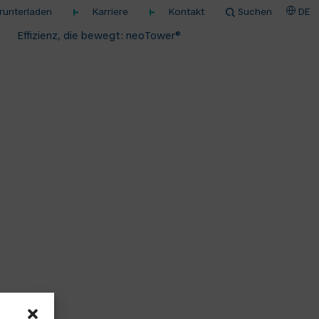
unterladen
Karriere
Kontakt
Suchen
DE
Effizienz, die bewegt: neoTower®