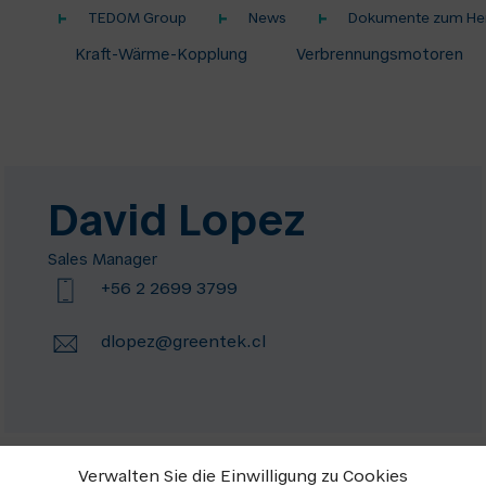
TEDOM Group
News
Dokumente zum Her
Kraft-Wärme-Kopplung
Verbrennungsmotoren
David Lopez
Sales Manager
+56 2 2699 3799
dlopez@greentek.cl
Verwalten Sie die Einwilligung zu Cookies