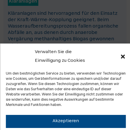
Kläranlagen
Kläranlagen sind hervorragend für den Einsatz
der Kraft-Wärme-Kopplung geeignet. Beim
Wasseraufbereitungsprozess fallen organische
Abfälle an, aus denen durch anaerobe
Vergärung methanhaltiges Biogas gewonnen
wird.
Verwalten Sie die
Einwilligung zu Cookies
Orte der Anwendung
Um den bestmöglichen Service zu bieten, verwenden wir Technologien
wie Cookies, um Geräteinformationen zu speichern und/oder darauf
Fernwärmeanlagen
zuzugreifen. Wenn Sie diesen Technologien zustimmen, können wir
Daten wie das Surfverhalten oder eine eindeutige ID auf dieser
Großfeuerungsanlagen eignen sich ideal für den
Website verarbeiten. Wenn Sie der Einwilligung nicht zustimmen oder
Einsatz der Kraft-Wärme-Kopplung.
sie widerrufen, kann dies negative Auswirkungen auf bestimmte
Blockheizkraftwerke können dort effizient Strom
Merkmale und Funktionen haben.
für die Netzeinspeisung erzeugen und
gleichzeitig Wärme für umliegende Haushalte
Akzeptieren
oder Industrieanlagen bereitstellen.