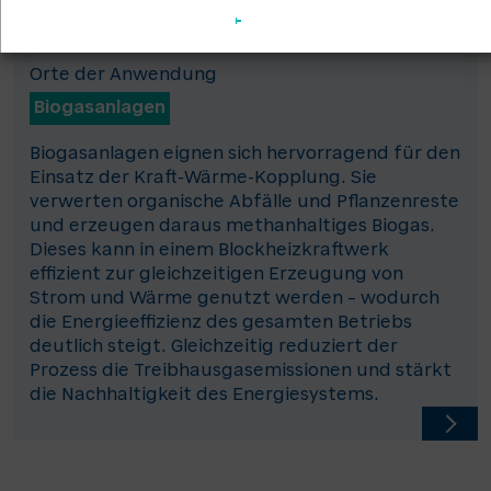
Orte der Anwendung
Biogasanlagen
Biogasanlagen eignen sich hervorragend für den
Einsatz der Kraft-Wärme-Kopplung. Sie
verwerten organische Abfälle und Pflanzenreste
und erzeugen daraus methanhaltiges Biogas.
Dieses kann in einem Blockheizkraftwerk
effizient zur gleichzeitigen Erzeugung von
Strom und Wärme genutzt werden – wodurch
die Energieeffizienz des gesamten Betriebs
deutlich steigt. Gleichzeitig reduziert der
Prozess die Treibhausgasemissionen und stärkt
die Nachhaltigkeit des Energiesystems.